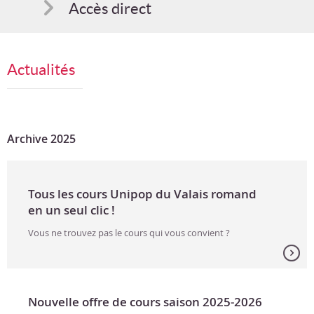
Accès direct
Comment s'inscrire
Actualités
Suggestions
Bon cadeau
Archive 2025
Tous les cours Unipop du Valais romand
en un seul clic !
Vous ne trouvez pas le cours qui vous convient ?
Vous cherchez une offre de cours plus large ?
L’ensemble des cours proposés par les 10 sections Unipop
du Valais romand se trouve sur...
Nouvelle offre de cours saison 2025-2026