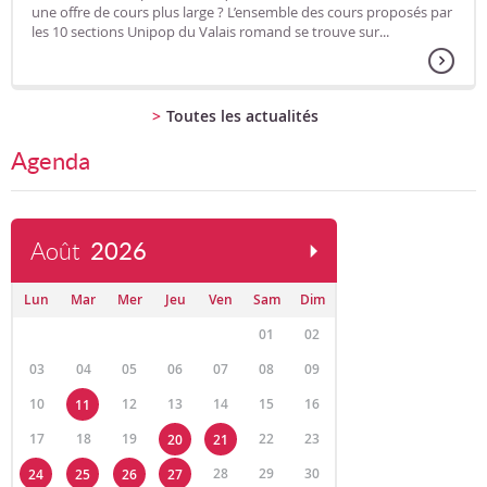
une offre de cours plus large ? L’ensemble des cours proposés par
les 10 sections Unipop du Valais romand se trouve sur...
Toutes les actualités
Agenda
Août
2026
Lun
Mar
Mer
Jeu
Ven
Sam
Dim
01
02
03
04
05
06
07
08
09
10
12
13
14
15
16
11
17
18
19
22
23
20
21
28
29
30
24
25
26
27