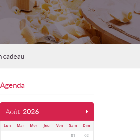
n cadeau
Agenda
Août
2026
Lun
Mar
Mer
Jeu
Ven
Sam
Dim
01
02