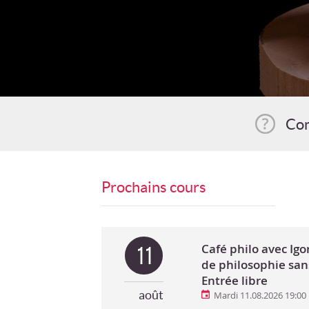
Com
Prochains cours
Café philo avec Ig
11
de philosophie san
Entrée libre
août
Mardi 11.08.2026 19:00