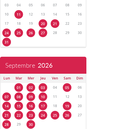
03
04
05
06
07
08
09
10
12
13
14
15
16
11
17
18
19
22
23
20
21
28
29
30
24
25
26
27
31
Septembre
2026
Lun
Mar
Mer
Jeu
Ven
Sam
Dim
04
06
01
02
03
05
11
12
13
07
08
09
10
18
20
14
15
16
17
19
27
21
22
23
24
25
26
29
28
30