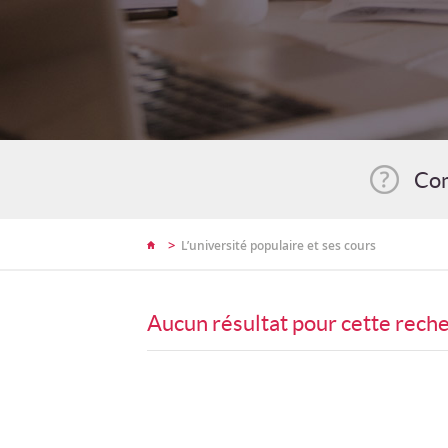
Com
>
L’université populaire et ses cours
Aucun résultat pour cette rech