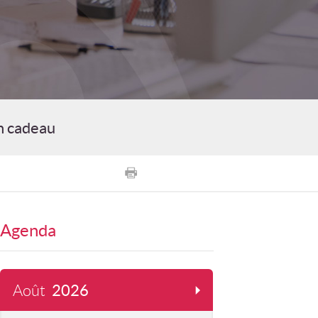
n cadeau
Agenda
Août
2026