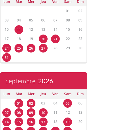
Lun
Mar
Mer
Jeu
Ven
Sam
Dim
01
02
03
04
05
06
07
08
09
10
12
13
14
15
16
11
17
18
19
22
23
20
21
28
29
30
24
25
26
27
31
Septembre
2026
Lun
Mar
Mer
Jeu
Ven
Sam
Dim
03
04
06
01
02
05
11
12
13
07
08
09
10
18
20
14
15
16
17
19