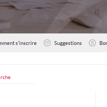
ment s'inscrire
Suggestions
Bo
erche