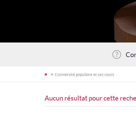
Com
>
L’université populaire et ses cours
Aucun résultat pour cette rech