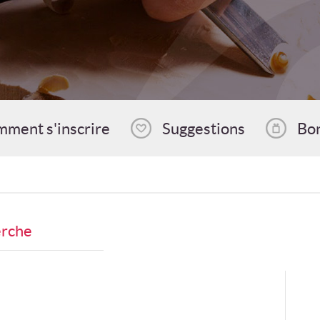
ment s'inscrire
Suggestions
Bo
erche