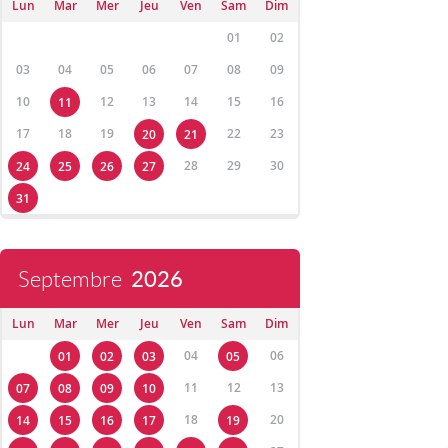
Lun
Mar
Mer
Jeu
Ven
Sam
Dim
01
02
03
04
05
06
07
08
09
10
12
13
14
15
16
11
17
18
19
22
23
20
21
28
29
30
24
25
26
27
31
Septembre
2026
Lun
Mar
Mer
Jeu
Ven
Sam
Dim
04
06
01
02
03
05
11
12
13
07
08
09
10
18
20
14
15
16
17
19